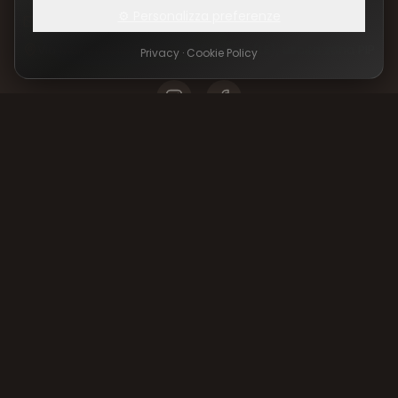
⚙️ Personalizza preferenze
fabiodavillanova@hotmail.it
Via Martiri delle Foibe, 73100 Lecce (LE), uscita zona PIP
Privacy
·
Cookie Policy
RICONOSCIUTO DA
Privacy Policy
|
Cookie Policy
|
Gestisci Cookie
©
2026
Centro Cinofilo Bau House
– Tutti i diritti riservati.
Fabio Da Villanova è un educatore e addestratore cinofilo
riconosciuto dall'ENCI.