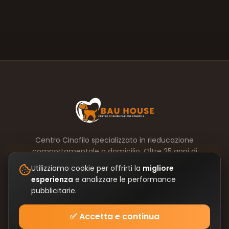
Centro Cinofilo specializzato in rieducazione
comportamentale a domicilio. Oltre 25 anni di
esperienza, riconosciuto ENCI.
Utilizziamo cookie per offrirti la
migliore
esperienza
e analizzare le performance
pubblicitarie.
CONTATTACI
✅ Accetta e continua
327 885 5485