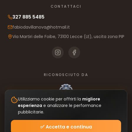
CONTATTACI
327 885 5485
fabiodavillanova@hotmail.it
Via Martiri delle Foibe, 73100 Lecce (LE), uscita zona PIP
RICONOSCIUTO DA
Utilizziamo cookie per offrirti la
migliore
esperienza
e analizzare le performance
Privacy Policy
|
Cookie Policy
|
Gestisci Cookie
pubblicitarie.
✅ Accetta e continua